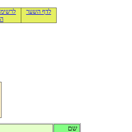
לדף השער
לרשימת
הכ
שם