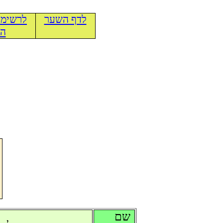
לדף השער
לרשימת
הכ
שם