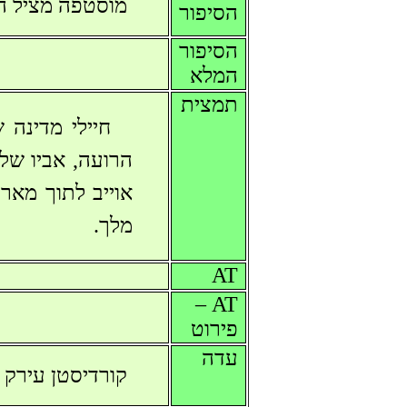
מוסטפה מציל 
הסיפור
הסיפור
המלא
תמצית
חיילי מדינה
הרועה, אביו של
אוייב לתוך מאר
מלך.
AT
AT –
פירוט
עדה
קורדיסטן עירק