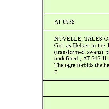
AT 0936
NOVELLE, TALES OF M
Girl as Helper in the 
(transformed swans) b
undefined , AT 313 II 
The ogre forbids the h
ת