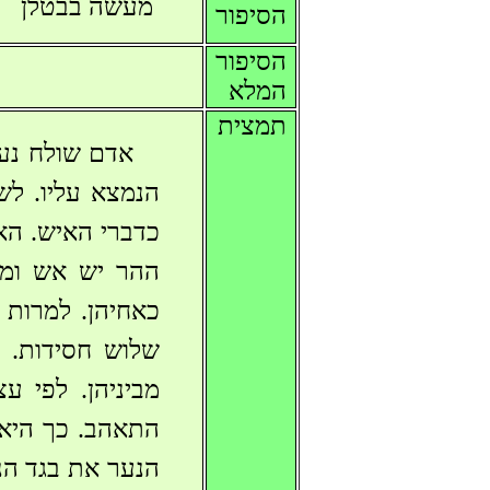
מעשה בבטלן
הסיפור
הסיפור
המלא
תמצית
אדם שולח נער
הנמצא עליו. לש
כדברי האיש. הא
ההר יש אש ומצ
שלוש חסידות. 
מביניהן. לפי 
התאהב. כך היא 
הנער את בגד הנ