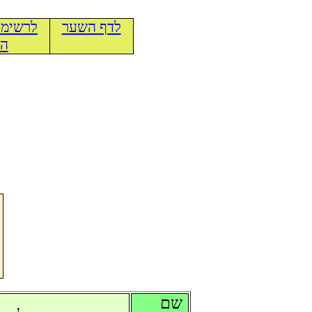
לדף השער
לרשימת
הכ
שם