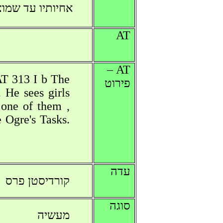
אחיותיו עד שמו
AT
AT –
 313 I b The
פירוט
 He sees girls
 one of them ,
e Ogre's Tasks.
עדה
קורדיסטן פרס
סוגה
מעשיה