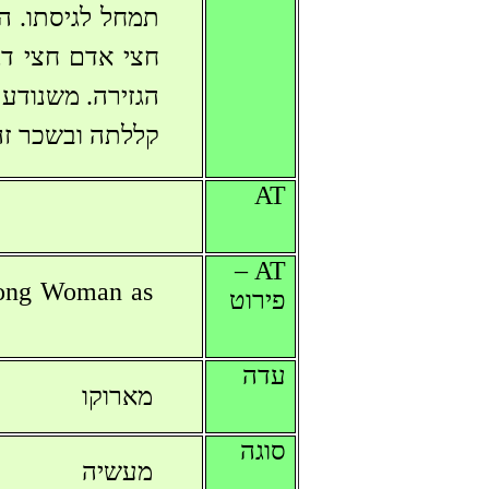
תמחל לגיסתו. הס
חצי אדם חצי דג
הגזירה. משנודע
קללתה ובשכר זה 
AT
AT –
rong Woman as
פירוט
עדה
מארוקו
סוגה
מעשיה