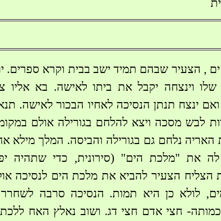
ית
ם , הצעיר שבהם תמיד ישב בבית וקרא ספרים. יו
שלו וינצחה יקבל את ביתו לאישה. בא אליו צ
אם ינצח תנתן הנסיכה לאחיו הבכור לאישה. תנאי
ת לבש מסכה ויצא להלחם בגורילה אולם במקומה
האריה נלחם גם בגורילה והביסה. המלך מילא א
לה את "מלכת הים" (סירונית, כדי שתהיה יפ
הצליח הצעיר להביא את מלכת הים לנסיכה אולם
 לאחר 7 ימים, לולא כן היא תמות. הנסיכה סרבה לשח
מותה- חצי אדם חצי דג. ושוב נאלץ האח ללכת 