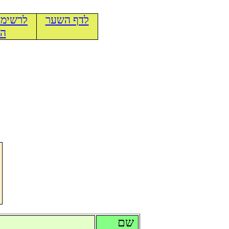
לדף השער
לרשימת
הכ
שם