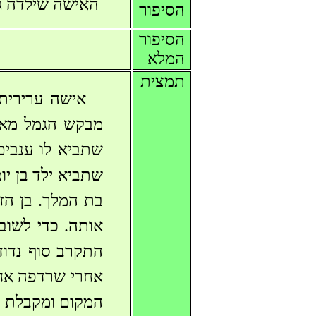
האישה שילדה ג
הסיפור
הסיפור
המלא
תמצית
מבקש הגמל מאמ
שתביא לו ענבי
שתביא ילד בן י
בת המלך. בן הזק
אותה. כדי לשוב
התקרב סוף נדוד
אחרי שרדפה אחר
המקום ומקבלת 