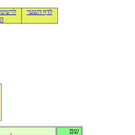
לדף השער
לרשימת
הכ
שם