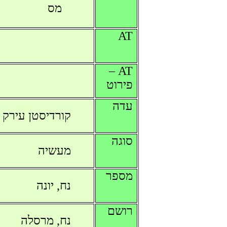
מס
AT
AT –
פירוט
עדה
קורדיסטן עירק
סוגה
מעשיה
מספר
נח, יונה
רושם
נח, מרסלה