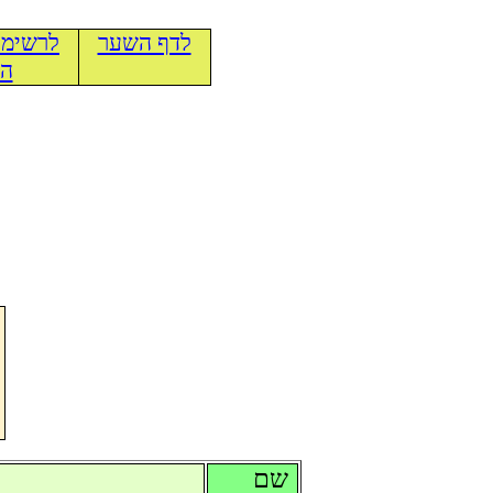
לדף השער
לרשימת
הכ
שם