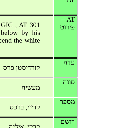
AT –
AGIC , AT 301
פירוט
 below by his
cend the white
עדה
קורדיסטן פרס
סוגה
מעשיה
מספר
קריזי, ברכס
רושם
קריזי, אילנה