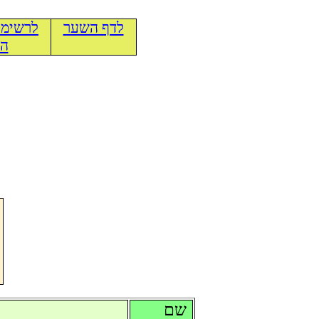
לדף השער
לרשימת
הכ
שם