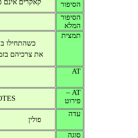
קאקרים אינם ט
הסיפור
הסיפור
המלא
תמצית
כשהתחילו בנ
את צרכיהם בזמ
AT
AT –
DOTES
פירוט
עדה
פולין
סוגה