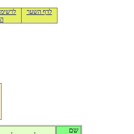
לדף השער
לרשימת
הכ
שם