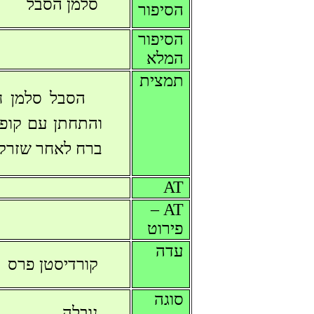
סלמן הסבל
הסיפור
הסיפור
המלא
תמצית
הסבל סלמן ח
והתחתן עם קופה.
ברח לאחר שזרק 
AT
AT –
פירוט
עדה
קורדיסטן פרס
סוגה
נובלה