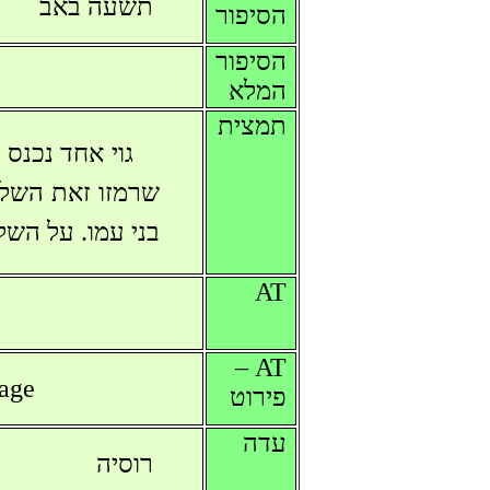
תשעה באב
הסיפור
הסיפור
המלא
תמצית
גוי אחד נכנס 
שרמזו זאת השלט
בני עמו. על הש
AT
AT –
uage
פירוט
עדה
רוסיה