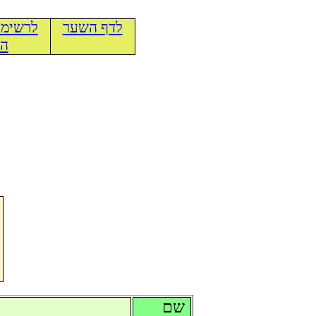
לדף השער
לרשימת
הכ
שם