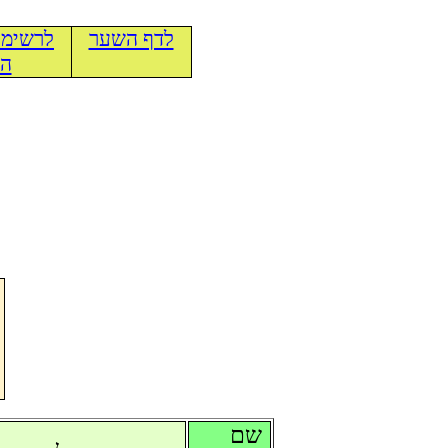
לדף השער
לרשימת
הכ
שם