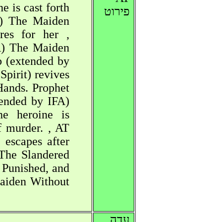
 is cast forth
פירוט
A) The Maiden
res for her ,
) The Maiden
b (extended by
pirit) revives
Hands. Prophet
tended by IFA)
e heroine is
f murder. , AT
escapes after
 The Slandered
 Punished, and
Maiden Without
עדה