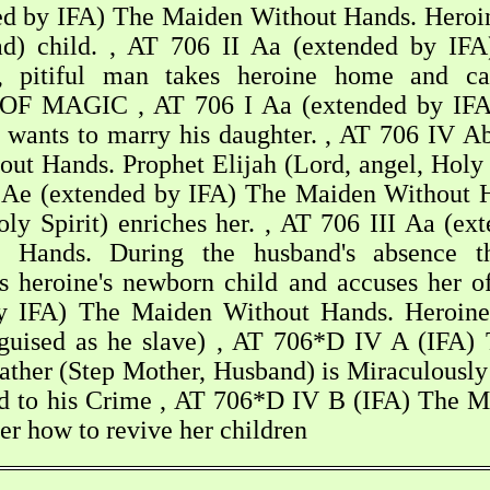
ed by IFA) The Maiden Without Hands. Heroine
ead) child. , AT 706 II Aa (extended by IF
, pitiful man takes heroine home and ca
F MAGIC , AT 706 I Aa (extended by IFA
 wants to marry his daughter. , AT 706 IV A
t Hands. Prophet Elijah (Lord, angel, Holy S
V Ae (extended by IFA) The Maiden Without 
oly Spirit) enriches her. , AT 706 III Aa (ex
Hands. During the husband's absence th
ls heroine's newborn child and accuses her o
y IFA) The Maiden Without Hands. Heroine 
sguised as he slave) , AT 706*D IV A (IFA)
ther (Step Mother, Husband) is Miraculously
ted to his Crime , AT 706*D IV B (IFA) The 
er how to revive her children