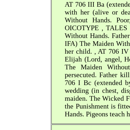
AT 706 III Ba (extend
with her (alive or d
Without Hands. Poor
OICOTYPE , TALES O
Without Hands. Father
IFA) The Maiden Withou
her child. , AT 706 I
Elijah (Lord, angel, H
The Maiden Without 
persecuted. Father kil
706 I Bc (extended b
wedding (in chest, di
maiden. The Wicked Fa
the Punishment is fit
Hands. Pigeons teach h