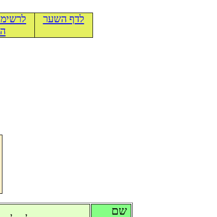
לדף השער
לרשימת
הכ
שם