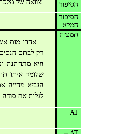
צוואה של מלכה
הסיפור
הסיפור
המלא
תמצית
אחרי מות אש
רק לבתם הנסיכ.
היא מתחתנת ועם
שלומד איתו תור
הנביא מחייה א
לגלות את סודה .
AT
AT –