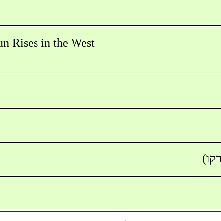
n Rises in the West
קו)