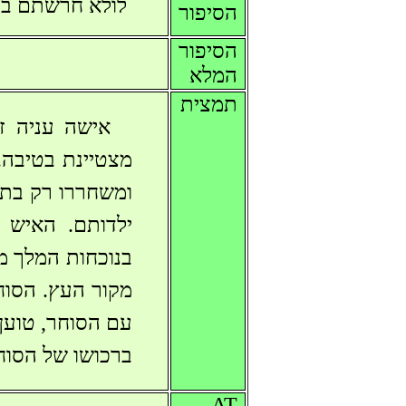
לולא חרשתם בע
הסיפור
הסיפור
המלא
תמצית
אישה עניה ז
מצטיינת בטיבה
ומשחררו רק בתנ
ילדותם. האיש 
בנוכחות המלך מ
מקור העץ. הסוח
עם הסוחר, טוען
ברכושו של הסוח
AT