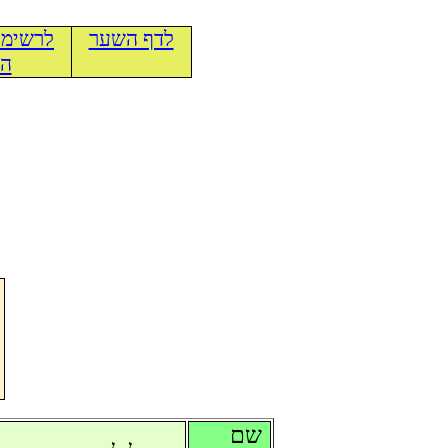
לדף השער
לרשימת
הכ
שם