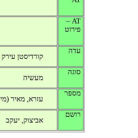
AT –
פירוט
עדה
קורדיסטן עירק
סוגה
מעשיה
מספר
עזרא, מאיר (מיר
רושם
אביצוק, יעקב