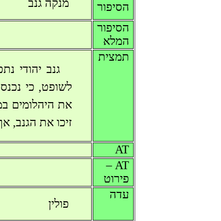
מנקה גנב
הסיפור
הסיפור
המלא
תמצית
גנב יהודי נת
לשופט, כי נכנס
את היהלומים במ
זיכו את הגנב, א
AT
AT –
פירוט
עדה
פולין