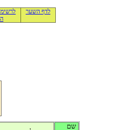
לדף השער
לרשימת
הכ
שם