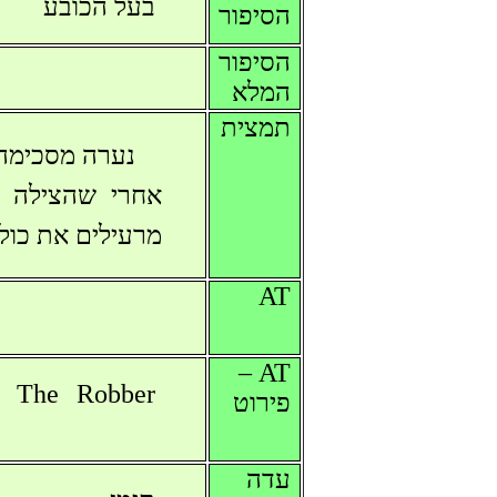
בעל הכובע
הסיפור
הסיפור
המלא
תמצית
נערה מסכימה 
אחרי שהצילה מ
מרעילים את כול
AT
AT –
5 The Robber
פירוט
עדה