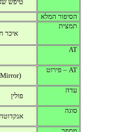
טיפש שאי
הסיפור המלא
תמצית
איכר ח
AT
AT – פירוט
Mirror)
עדה
פולין
סוגה
אנקדוטה 
מספר