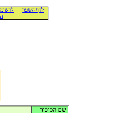
לדף השער
לרשימת
הכ
שם הסיפור