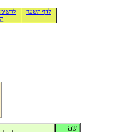
לדף השער
לרשימת
הכ
שם