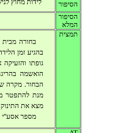
לידות מחוץ לניש
הסיפור
הסיפור
המלא
תמצית
בחורה מבית 
בהגיע זמן הליד
גופתו והזעיקה 
הואשמה בהריגה
הבחור. מקרה שנ
מנת להתפטר מה
מצא את התינוק 
מספר אסע''י 23779
AT