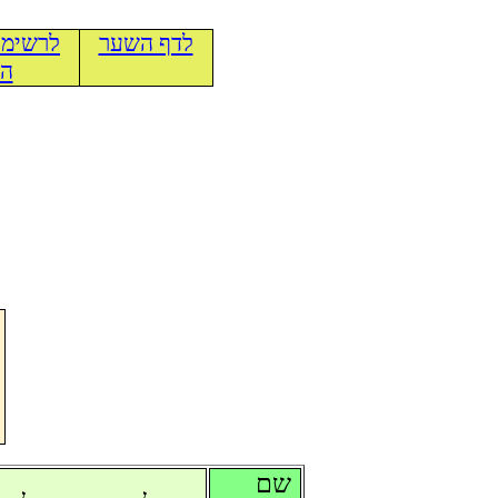
לדף השער
לרשימת
הכ
שם