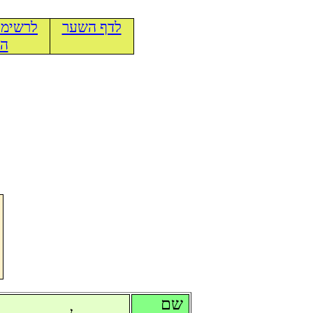
לדף השער
לרשימת
הכ
שם