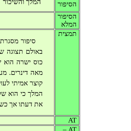
המלך והשיכור
הסיפור
הסיפור
המלא
תמצית
סיפור מסגרת:
באולם תצוגה של
כוס ישרה הוא ש
מאה דינרים. מעי
קוצר אמיתי לעול
המלך כי הוא שק
את דעתו אך כשנכ
AT
AT –