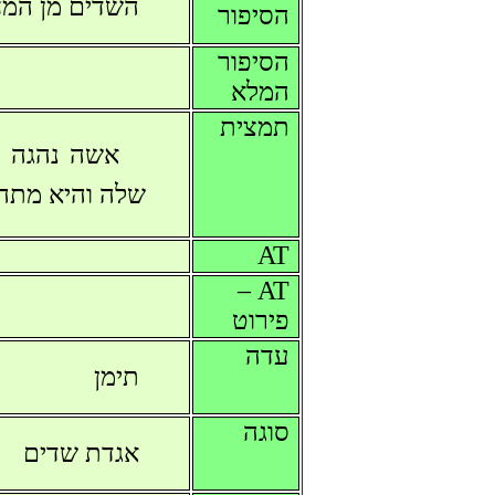
השדים מן המח
הסיפור
הסיפור
המלא
תמצית
אשה נהגה ל
שלה והיא מתה 
AT
AT –
פירוט
עדה
תימן
סוגה
אגדת שדים