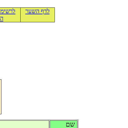
לדף השער
לרשימת
הכ
שם