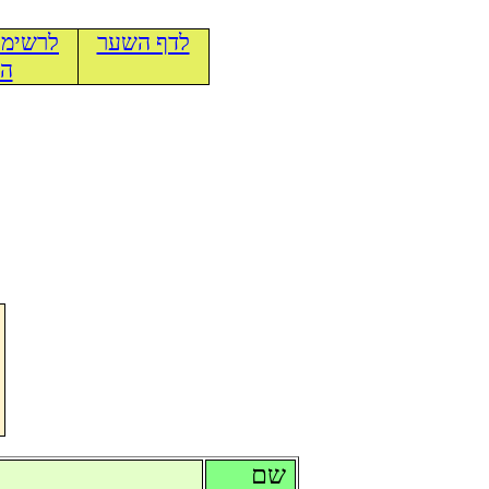
לדף השער
לרשימת
הכ
שם