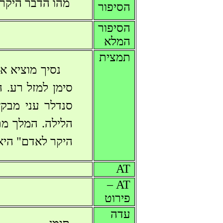
מהו הדבר היקר
הסיפור
הסיפור
המלא
תמצית
נסיך מוציא א
סימן למזל רע. 
סנדלר עני מבקש
הלילה. המלך מת
היקר לאדם" היא
AT
AT –
פירוט
עדה