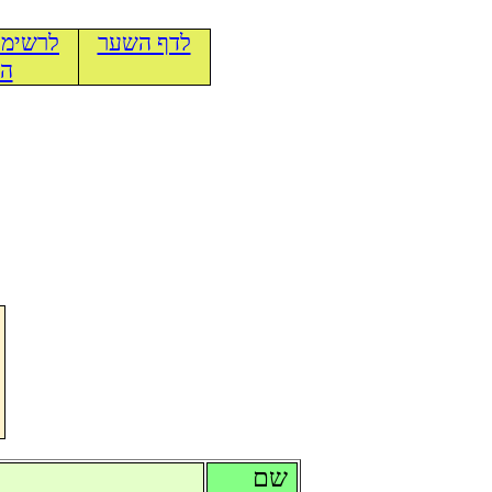
לדף השער
לרשימת
הכ
שם