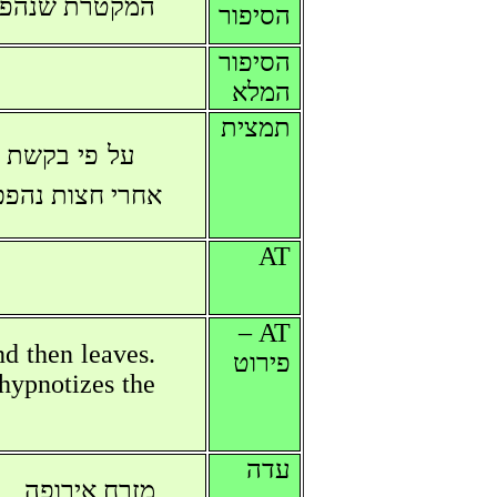
המקטרת שנהפכ
הסיפור
הסיפור
המלא
תמצית
על פי בקשת ג
אחרי חצות נהפ
AT
AT –
d then leaves.
פירוט
 hypnotizes the
עדה
מזרח אירופה