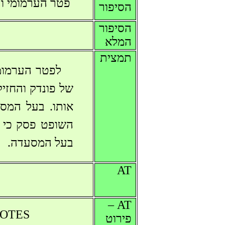
פטר הערמומי ו
הסיפור
הסיפור
המלא
תמצית
לפטר הערמומ
של פונדק והחזי
אותו. בעל המסע
השופט פסק כי י
בעל המסעדה.
AT
AT –
CDOTES
פירוט