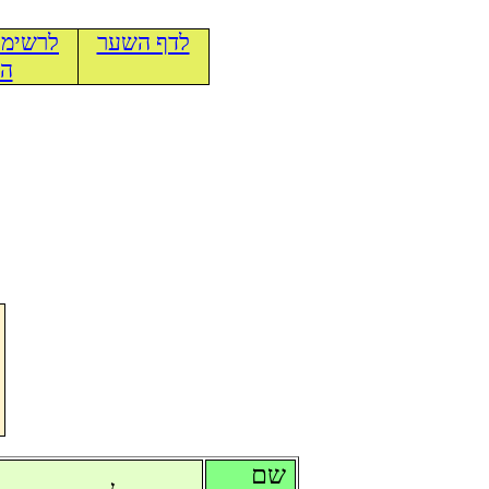
לדף השער
לרשימת
הכ
שם