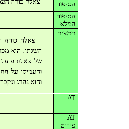
צאלח כורה העפ
הסיפור
הסיפור
המלא
תמצית
צאלח כורה הע
השגתו. הוא מכרי
של צאלח פועל ג
והעמיסו על הח
והוא נהרג ונקבר
AT
AT –
פירוט