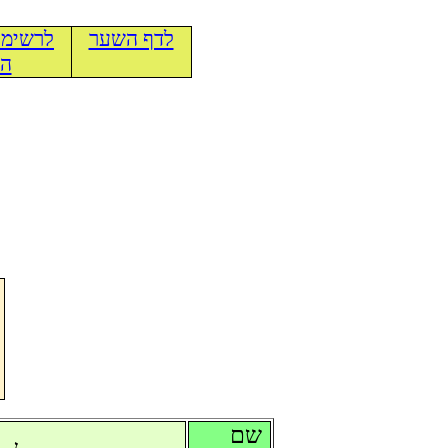
לדף השער
לרשימת
הכ
שם