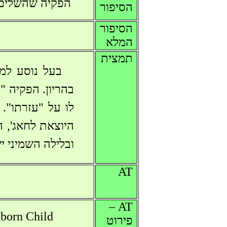
הפקיה שהשלים 
הסיפור
הסיפור
המלא
תמצית
בעל נוסע למ
בהריון. הפקיה "
לו על "עזרתו".
ובלילה השמיני 
AT
AT –
born Child
פירוט