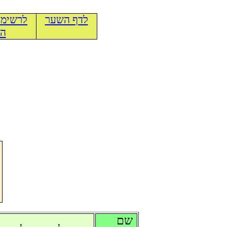
לדף השער
לרשימת
הכ
שם