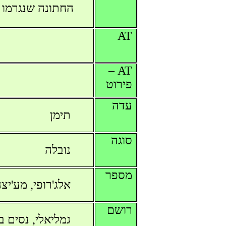
החתונה שנגרמו ל
AT
AT –
פירוט
עדה
תימן
סוגה
נובלה
מספר
אלג'רופי, מע'יצ
רושם
גמליאלי, נסים בנ