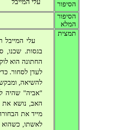
עלי המייבל
הסיפור
הסיפור
המלא
תמצית
עלי המייבל ר
בגסות. שכנו, ס
החתונה הוא לוק
לעדן לסחור. כדי
להשיאה, ומבקשת
"אביה" שהיה ל
האב, נושא את 
מייד את הבחורה
לאשתו, כשהוא ע