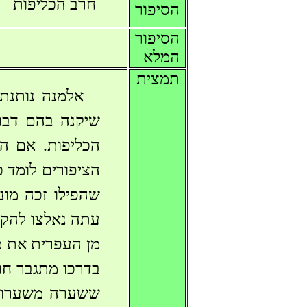
חרב הכליפות
הסיפור
הסיפור
המלא
תמצית
אלמנה נותנת
שיקנה בהם דבר
הכליפות. אם הב
הציפורים לומד 
שהפילו זכה מו
עתה נאלצו להקרי
מן העפרית את מ
בדרכו מתגבר חר
ששערה משערות 