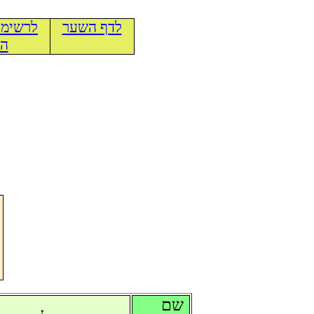
לדף השער
לרשימת
הכ
שם