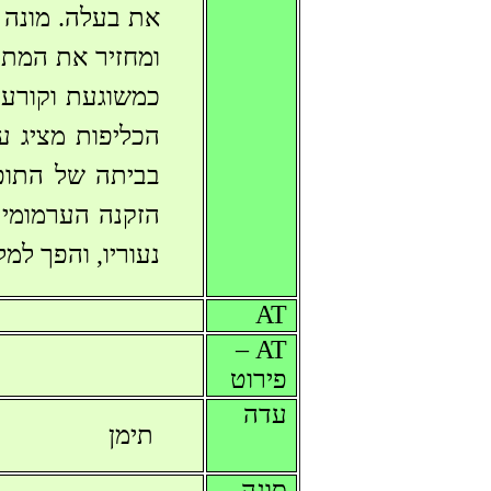
את בעלה. מונה 
ומחזיר את המת 
כמשוגעת וקורעת
הכליפות מציג ע
בביתה של התופר
הזקנה הערמומית
נעוריו, והפך למל
AT
AT –
פירוט
עדה
תימן
סוגה