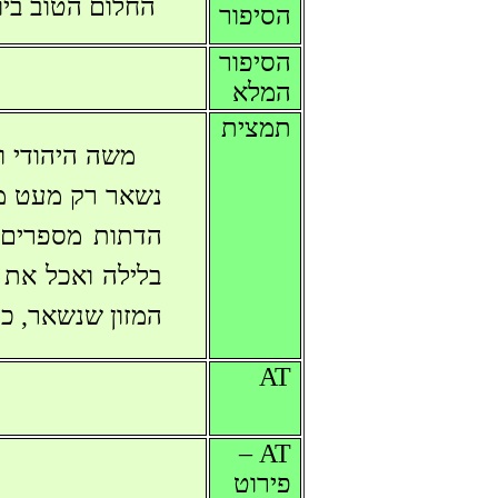
החלום הטוב ביו
הסיפור
הסיפור
המלא
תמצית
משה היהודי ו
נשאר רק מעט מא
הדתות מספרים כ
בלילה ואכל את 
המזון שנשאר, כ
AT
AT –
פירוט