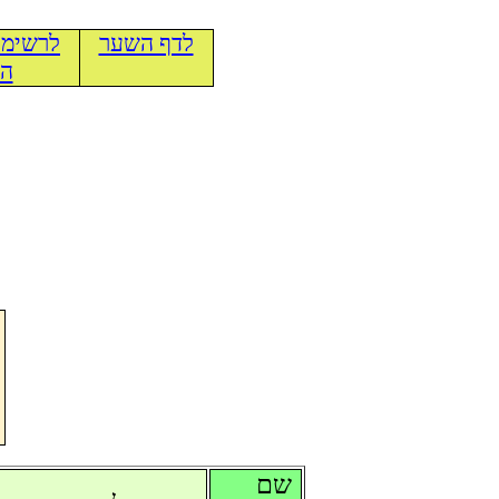
לדף השער
לרשימת
הכ
שם