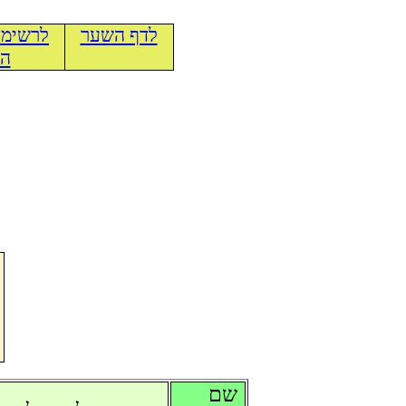
לדף השער
לרשימת
הכ
שם