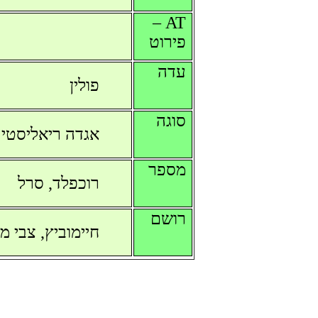
AT –
פירוט
עדה
פולין
סוגה
אגדה ריאליסטי
מספר
רוכפלד, סרל
רושם
חיימוביץ, צבי 