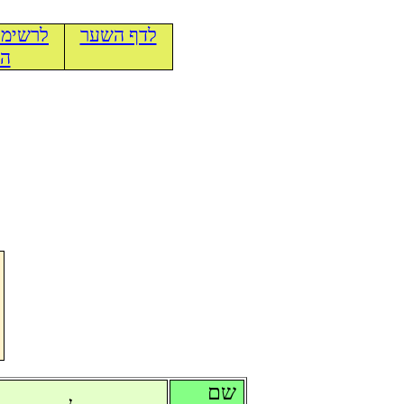
לדף השער
לרשימת
הכ
שם