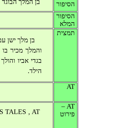
בן המלך הבוגד 
הסיפור
הסיפור
המלא
תמצית
בן מלך ישן עם
והמלך מכיר בו 
בגדי אביו והול
הילד.
AT
AT –
US TALES , AT
פירוט