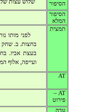
שלוש עצות של 
הסיפור
הסיפור
המלא
תמצית
לפני מותו נו
בחצות. ב. שחק מ
בעצת אביו. בח
ועייפה, אלוף המ
AT
AT –
פירוט
עדה