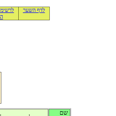
לדף השער
לרשימת
הכ
שם