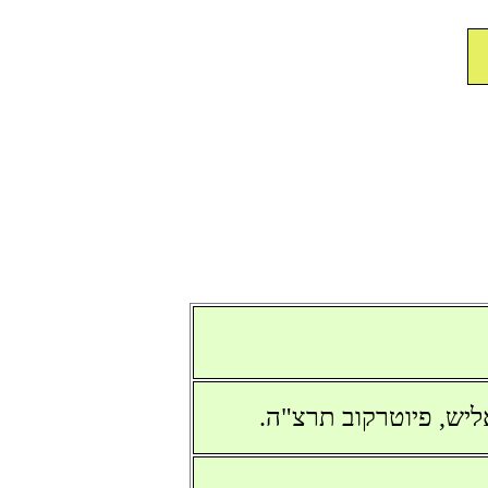
ליש, פיוטרקוב תרצ"ה.