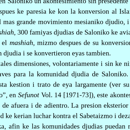
en Saloniko un akontesimiento sin presedente 
espues ke paresia ke kon la konversion al Is
el mas grande movimiento mesianiko djudio, i
shiah
, 300 famiyas djudias de Saloniko ke avi
a el
mashiah
, mizmo despues de su konversion
n djudia i se konvertieron eyas tambien.
ales dimensiones, volontariamente i sin ke ni
ves para la komunidad djudia de Saloniko.
ta kestion i trato de eya largamente (ver su
o”, en
Sefunot
Vol. 14 [1971-73]), este akont
 de afuera i de adientro. La presion eksterior
d ke kerian luchar kontra el Sabetaizmo i deza
ka, afin ke las komunidades djudias puedan r