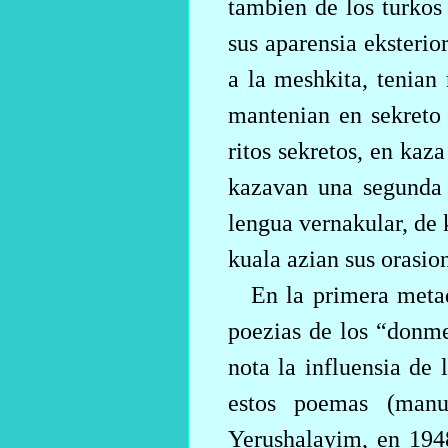
tambien de los turkos
sus aparensia eksteri
a la meshkita, tenian
mantenian en sekreto 
ritos sekretos, en ka
kazavan una segunda 
lengua vernakular, de 
kuala azian sus orasio
En la primera metad
poezias de los “donmes
nota la influensia de
estos poemas (manu
Yerushalayim, en 194