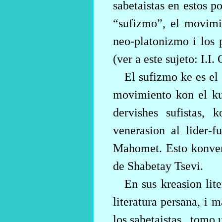
sabetaistas en estos p
“sufizmo”, el movimi
neo-platonizmo i los p
(ver a este sujeto: I.I
El sufizmo ke es el
movimiento kon el k
dervishes sufistas,
venerasion al lider-
Mahomet. Esto konveni
de Shabetay Tsevi.
En sus kreasion lite
literatura persana, i 
los sabetaistas,
tomo u