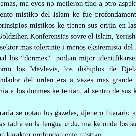
oemas, ma eyos no metieron tino a otro aspekt
ento mistiko del Islam ke fue profondament
rinsipios mistikos ke tienen sus orijin en las
. Goldziher, Konferensias sovre el Islam, Yerus
 sektor mas tolerante i menos ekstremista del
ual los “donmes”
podian mijor identifikars
 komo los Mevlevis, los dishiplos de Djel
fundador del orden era a vezes mas grande
a a los donmes ke tenian, al sentro de sus k
raria se notan los gazeles, djenero literario 
mas tadre en la lengua urdu, ma ke onde los su
n karakter profondamente mistiko.