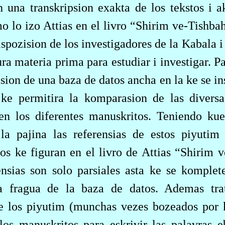
n una transkripsion exakta de los tekstos i
mo lo izo Attias en el livro “Shirim ve-Tishba
dispozision de los investigadores de
la Kabala
i
tura materia prima para estudiar i investigar. 
sion de una baza de datos ancha en la ke se in
 ke permitira la komparasion de las diversa
en los diferentes manuskritos. Teniendo kue
a pajina las referensias de estos piyutim
os ke figuran en el livro de Attias “Shirim v
nsias son solo parsiales asta ke se komplete
a fragua de la baza de datos. Ademas trat
de los piyutim (munchas vezes bozeados por k
 los manuskritos para eskrivir las palavras 