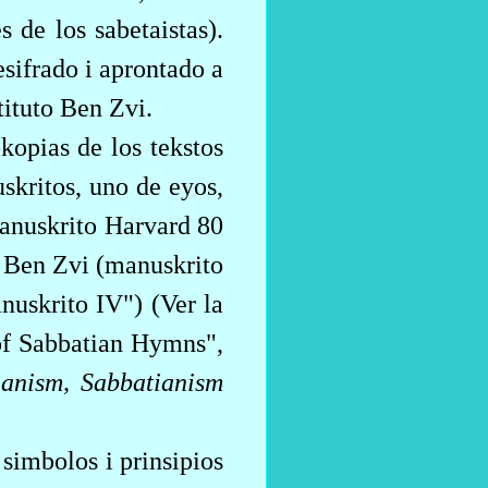
 de los sabetaistas).
sifrado i aprontado a
tituto Ben Zvi.
okopias de los tekstos
skritos, uno de eyos,
anuskrito Harvard 80
o Ben Zvi (manuskrito
uskrito IV") (Ver la
of
Sabbatian
Hymns",
ianism
,
Sabbatianism
 simbolos i prinsipios