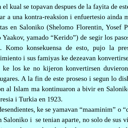
 el kual se topavan despues de la fayita de es
ar a una kontra-reaksion i enfuertesio ainda m
istas en Saloniko (Shelomo Florentin, Yosef P
jo Yaakov, yamado “Kerido”) de segir los paso
m. Komo konsekuensa de esto, pujo la pres
miento i sus famiyas ke dezeavan konvertirse
e ke los ke no kijeron konvertirsen duvieron
lugares. A la fin de este proseso i segun lo d
on al Islam ma kontinuaron a bivir en Salonik
resia i Turkia en 1923.
s desendientes, ke se yamavan “maaminim” o 
n Saloniko i
se tenian aparte, no solo de sus v