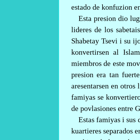
estado de konfuzion en
Esta presion dio lug
lideres de los sabeta
Shabetay Tsevi i su i
konvertirsen al Isla
miembros de este movi
presion era tan fuert
aresentarsen en otros 
famiyas se konvertier
de povlasiones entre G
Estas famiyas i su
kuartieres separados e