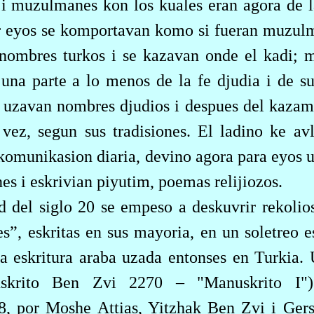
 i muzulmanes kon los kuales eran agora de l
or eyos se komportavan komo si fueran muzulm
 nombres turkos i se kazavan onde el kadi; m
una parte a lo menos de la fe djudia i de su
za uzavan nombres djudios i despues del kazam
vez, segun sus tradisiones. El ladino ke a
komunikasion diaria, devino agora para eyos u
nes i eskrivian piyutim, poemas relijiozos.
 del siglo 20 se empeso a deskuvrir rekolios
”, eskritas en sus mayoria, en un soletreo es
 la eskritura araba uzada entonses en Turkia.
skrito Ben Zvi 2270 – "Manuskrito I")
8, por Moshe Attias, Yitzhak Ben Zvi i Ge