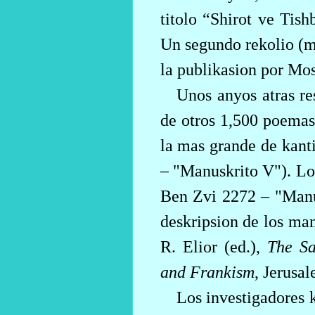
titolo “Shirot ve Tish
Un segundo rekolio (m
la publikasion por Mos
Unos anyos atras res
de otros 1,500 poemas
la mas grande de kant
– "Manuskrito V"). Los
Ben Zvi 2272 – "Manus
deskripsion de los man
R.
Elior
(ed.),
The
S
and
Frankism
, Jerusa
Los investigadores k