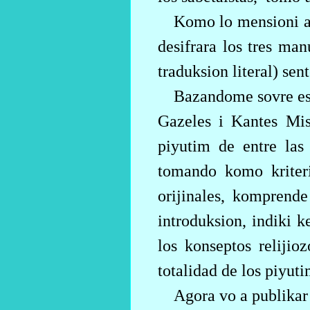
Komo lo mensioni an
desifrara los tres manu
traduksion literal) sen
Bazandome sovre est
Gazeles i Kantes Mis
piyutim de entre las
tomando komo kriterio
orijinales, komprende
introduksion, indiki 
los konseptos relijio
totalidad de los piyuti
Agora vo a publikar 