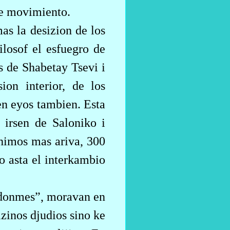
te movimiento.
as la desizion de los
ilosof el esfuegro de
s de Shabetay Tsevi i
ion interior, de los
n eyos tambien. Esta
 irsen de Saloniko i
ishimos mas ariva, 300
o asta el interkambio
“donmes”, moravan en
izinos djudios sino ke