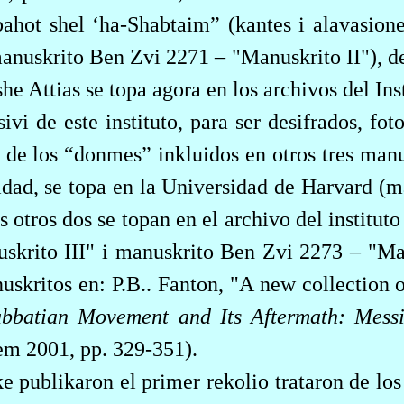
bahot shel ‘ha-Shabtaim” (kantes i alavasiones
anuskrito Ben Zvi 2271 – "Manuskrito II"), de
he Attias se topa agora en los archivos del Ins
ivi de este instituto, para ser desifrados, fot
 de los “donmes” inkluidos en otros tres manu
idad, se topa en
la Universidad
de Harvard (m
 otros dos se topan en el archivo del institut
krito III" i manuskrito Ben Zvi 2273 – "Man
uskritos en: P.B..
Fanton
, "A new collection 
abbatian
Movement and Its Aftermath:
Mess
lem 2001, pp. 329-351).
e publikaron el primer rekolio trataron de los