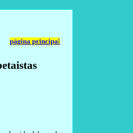
página principa
l
etaistas